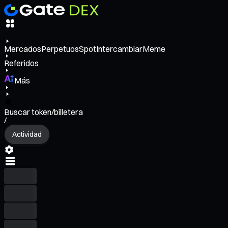
Mercados
Perpetuos
Spot
Intercambiar
Meme
Referidos
Más
Buscar token/billetera
/
Actividad