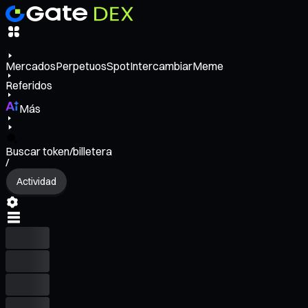
Mercados
Perpetuos
Spot
Intercambiar
Meme
Referidos
Más
Buscar token/billetera
/
Actividad