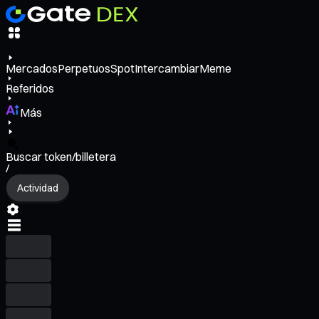
Mercados
Perpetuos
Spot
Intercambiar
Meme
Referidos
Más
Buscar token/billetera
/
Actividad