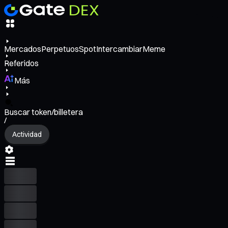
Mercados
Perpetuos
Spot
Intercambiar
Meme
Referidos
Más
Buscar token/billetera
/
Actividad