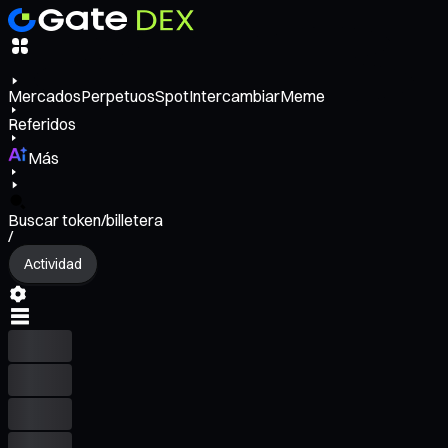
Mercados
Perpetuos
Spot
Intercambiar
Meme
Referidos
Más
Buscar token/billetera
/
Actividad