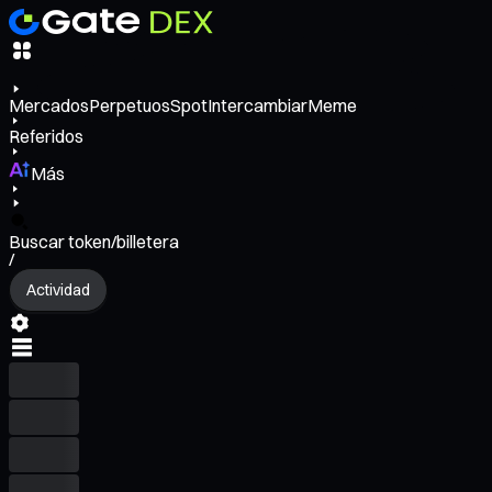
Mercados
Perpetuos
Spot
Intercambiar
Meme
Referidos
Más
Buscar token/billetera
/
Actividad