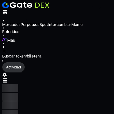
Mercados
Perpetuos
Spot
Intercambiar
Meme
Referidos
Más
Buscar token/billetera
/
Actividad