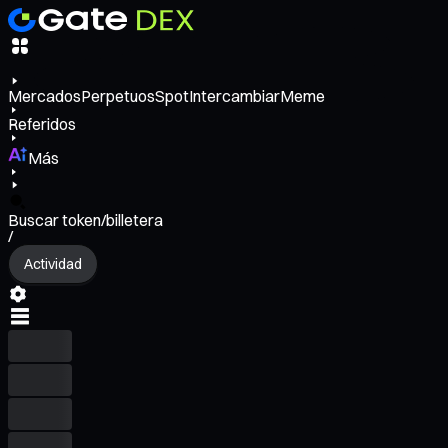
Mercados
Perpetuos
Spot
Intercambiar
Meme
Referidos
Más
Buscar token/billetera
/
Actividad