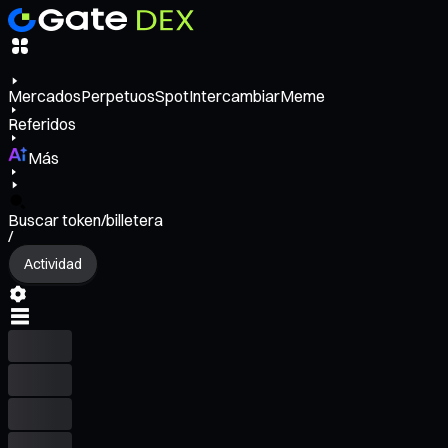
Mercados
Perpetuos
Spot
Intercambiar
Meme
Referidos
Más
Buscar token/billetera
/
Actividad