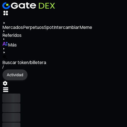
Mercados
Perpetuos
Spot
Intercambiar
Meme
Referidos
Más
Buscar token/billetera
/
Actividad