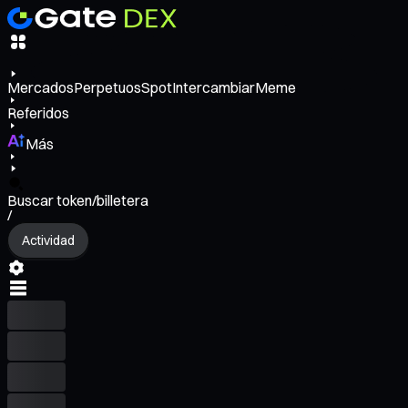
Mercados
Perpetuos
Spot
Intercambiar
Meme
Referidos
Más
Buscar token/billetera
/
Actividad