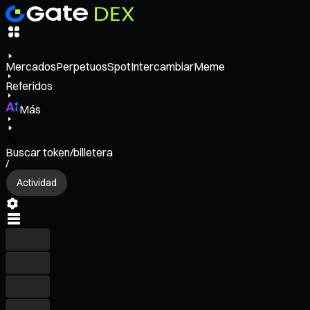
Mercados
Perpetuos
Spot
Intercambiar
Meme
Referidos
Más
Buscar token/billetera
/
Actividad