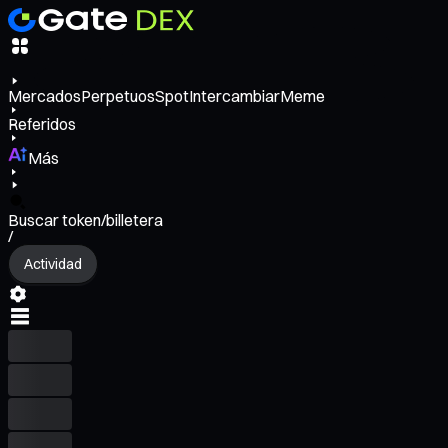
Mercados
Perpetuos
Spot
Intercambiar
Meme
Referidos
Más
Buscar token/billetera
/
Actividad