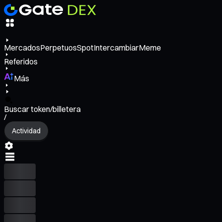
Mercados
Perpetuos
Spot
Intercambiar
Meme
Referidos
Más
Buscar token/billetera
/
Actividad