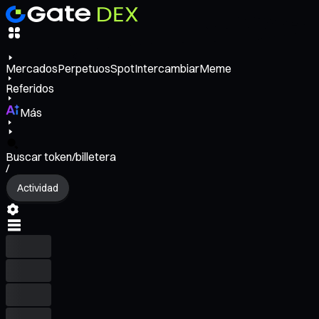
Mercados
Perpetuos
Spot
Intercambiar
Meme
Referidos
Más
Buscar token/billetera
/
Actividad