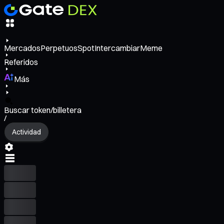
Mercados
Perpetuos
Spot
Intercambiar
Meme
Referidos
Más
Buscar token/billetera
/
Actividad