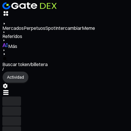
Mercados
Perpetuos
Spot
Intercambiar
Meme
Referidos
Más
Buscar token/billetera
/
Actividad