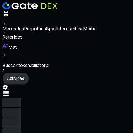
Mercados
Perpetuos
Spot
Intercambiar
Meme
Referidos
Más
Buscar token/billetera
/
Actividad