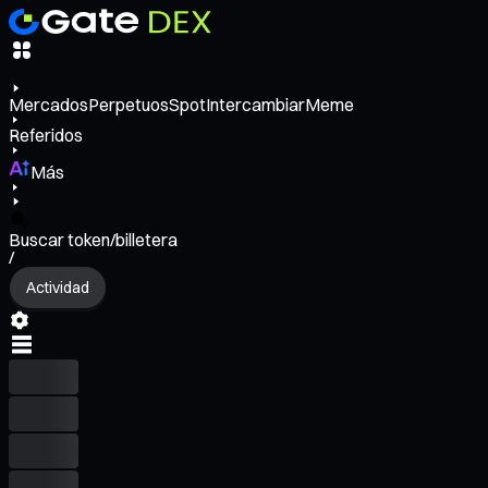
Mercados
Perpetuos
Spot
Intercambiar
Meme
Referidos
Más
Buscar token/billetera
/
Actividad