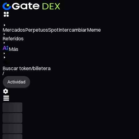
Mercados
Perpetuos
Spot
Intercambiar
Meme
Referidos
Más
Buscar token/billetera
/
Actividad