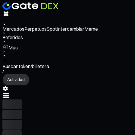
Mercados
Perpetuos
Spot
Intercambiar
Meme
Referidos
Más
Buscar token/billetera
/
Actividad