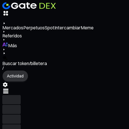
Mercados
Perpetuos
Spot
Intercambiar
Meme
Referidos
Más
Buscar token/billetera
/
Actividad