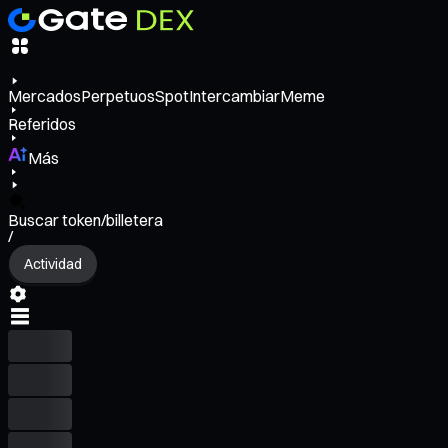
Mercados
Perpetuos
Spot
Intercambiar
Meme
Referidos
Más
Buscar token/billetera
/
Actividad