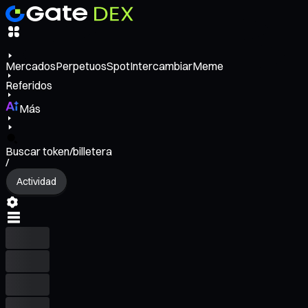
Mercados
Perpetuos
Spot
Intercambiar
Meme
Referidos
Más
Buscar token/billetera
/
Actividad