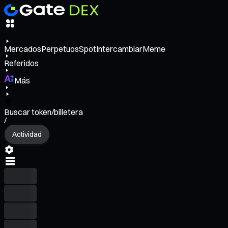
Mercados
Perpetuos
Spot
Intercambiar
Meme
Referidos
Más
Buscar token/billetera
/
Actividad