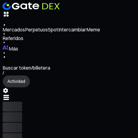
Mercados
Perpetuos
Spot
Intercambiar
Meme
Referidos
Más
Buscar token/billetera
/
Actividad