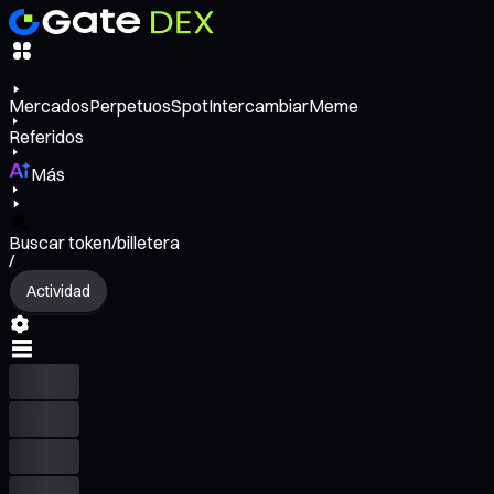
Mercados
Perpetuos
Spot
Intercambiar
Meme
Referidos
Más
Buscar token/billetera
/
Actividad