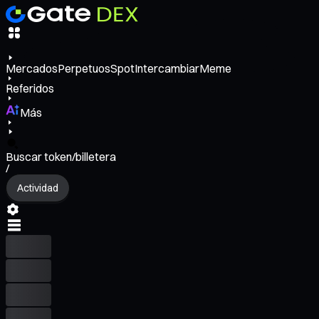
Mercados
Perpetuos
Spot
Intercambiar
Meme
Referidos
Más
Buscar token/billetera
/
Actividad