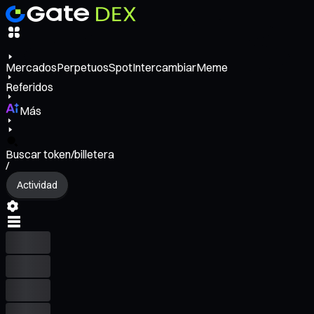
Mercados
Perpetuos
Spot
Intercambiar
Meme
Referidos
Más
Buscar token/billetera
/
Actividad