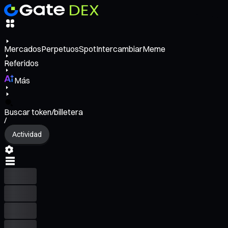
Mercados
Perpetuos
Spot
Intercambiar
Meme
Referidos
Más
Buscar token/billetera
/
Actividad