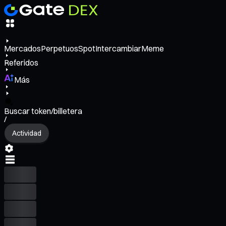
Mercados
Perpetuos
Spot
Intercambiar
Meme
Referidos
Más
Buscar token/billetera
/
Actividad