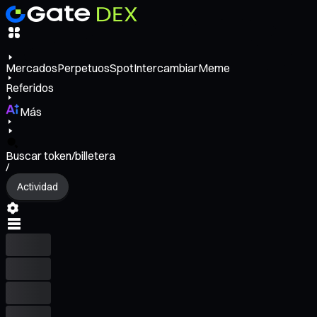
Mercados
Perpetuos
Spot
Intercambiar
Meme
Referidos
Más
Buscar token/billetera
/
Actividad