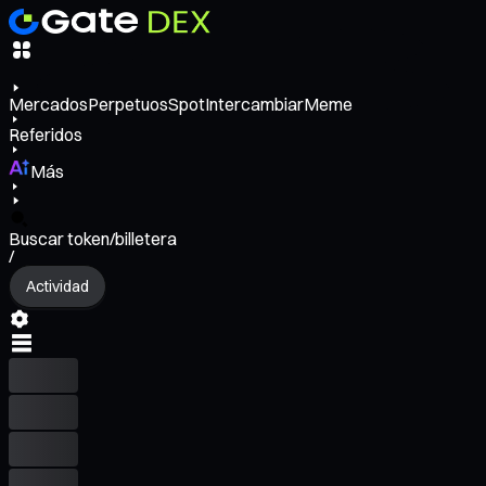
Mercados
Perpetuos
Spot
Intercambiar
Meme
Referidos
Más
Buscar token/billetera
/
Actividad