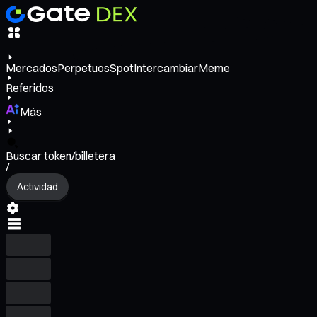
Mercados
Perpetuos
Spot
Intercambiar
Meme
Referidos
Más
Buscar token/billetera
/
Actividad