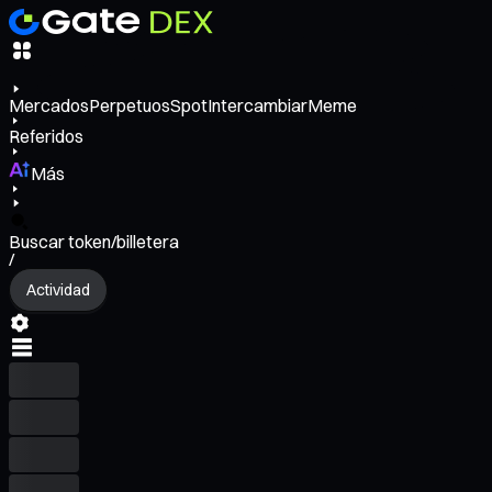
Mercados
Perpetuos
Spot
Intercambiar
Meme
Referidos
Más
Buscar token/billetera
/
Actividad