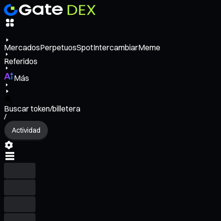
Mercados
Perpetuos
Spot
Intercambiar
Meme
Referidos
Más
Buscar token/billetera
/
Actividad