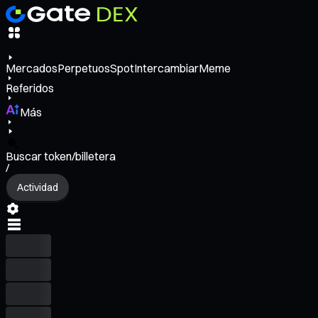
Mercados
Perpetuos
Spot
Intercambiar
Meme
Referidos
Más
Buscar token/billetera
/
Actividad