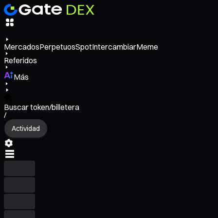
Mercados
Perpetuos
Spot
Intercambiar
Meme
Referidos
Más
Buscar token/billetera
/
Actividad