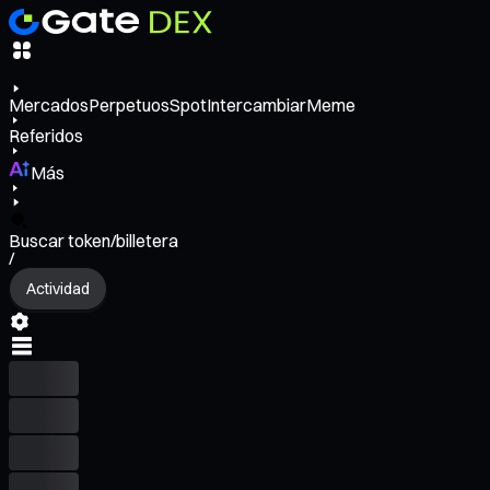
Mercados
Perpetuos
Spot
Intercambiar
Meme
Referidos
Más
Buscar token/billetera
/
Actividad