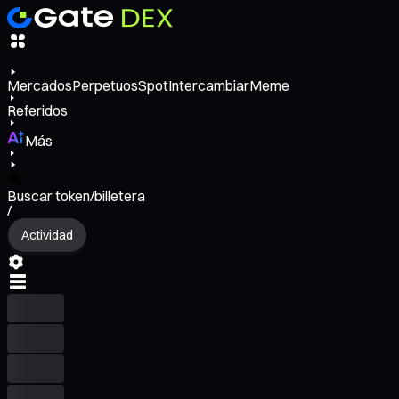
Mercados
Perpetuos
Spot
Intercambiar
Meme
Referidos
Más
Buscar token/billetera
/
Actividad