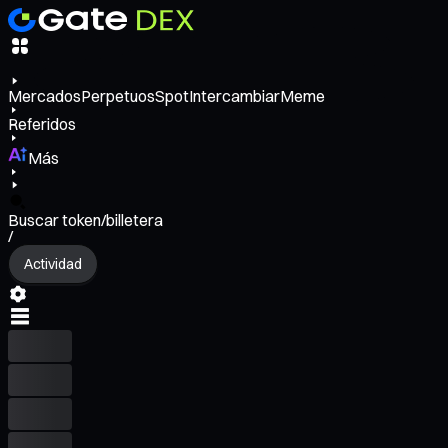
Mercados
Perpetuos
Spot
Intercambiar
Meme
Referidos
Más
Buscar token/billetera
/
Actividad