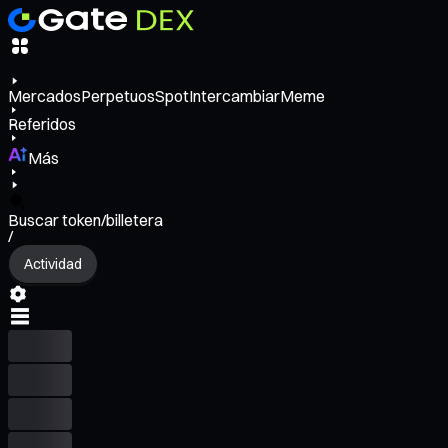
Mercados
Perpetuos
Spot
Intercambiar
Meme
Referidos
Más
Buscar token/billetera
/
Actividad