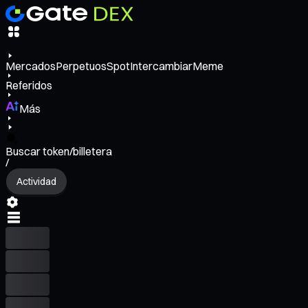
Mercados
Perpetuos
Spot
Intercambiar
Meme
Referidos
Más
Buscar token/billetera
/
Actividad