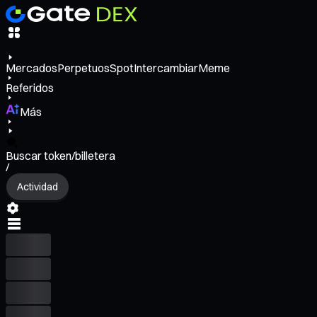
Mercados
Perpetuos
Spot
Intercambiar
Meme
Referidos
Más
Buscar token/billetera
/
Actividad