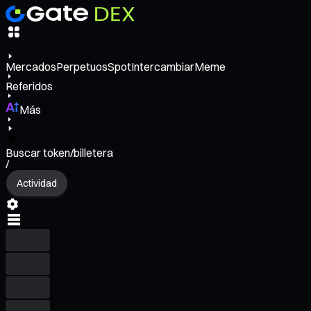
Mercados
Perpetuos
Spot
Intercambiar
Meme
Referidos
Más
Buscar token/billetera
/
Actividad