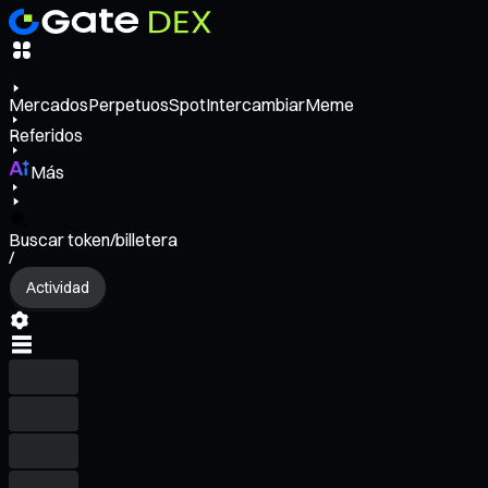
Mercados
Perpetuos
Spot
Intercambiar
Meme
Referidos
Más
Buscar token/billetera
/
Actividad