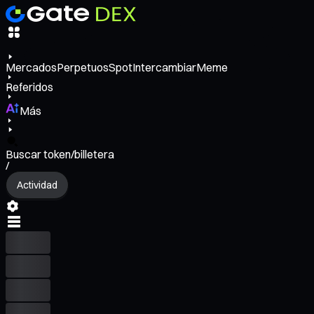
Mercados
Perpetuos
Spot
Intercambiar
Meme
Referidos
Más
Buscar token/billetera
/
Actividad