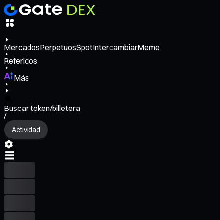
Mercados
Perpetuos
Spot
Intercambiar
Meme
Referidos
Más
Buscar token/billetera
/
Actividad