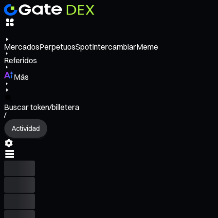
Mercados
Perpetuos
Spot
Intercambiar
Meme
Referidos
Más
Buscar token/billetera
/
Actividad