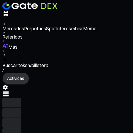
Mercados
Perpetuos
Spot
Intercambiar
Meme
Referidos
Más
Buscar token/billetera
/
Actividad